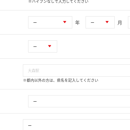
※ハイフンなしで入力してください
年
月
※都内以外の方は、県名を記入してください